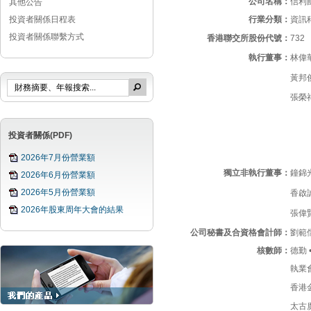
公司名稱：
信利
其他公告
投資者關係日程表
行業分類：
資訊
投資者關係聯繫方式
香港聯交所股份代號：
732
執行董事：
林偉
黃邦
張榮
投資者關係(PDF)
2026年7月份營業額
獨立非執行董事：
鐘錦
2026年6月份營業額
2026年5月份營業額
香啟
2026年股東周年大會的結果
張偉
公司秘書
及合資格會計師：
劉範
核數師：
德勤
執業
香港
太古