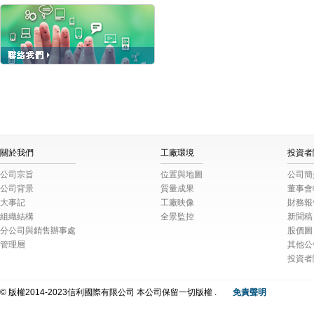
關於我們
工廠環境
投資者
公司宗旨
位置與地圖
公司簡
公司背景
質量成果
董事會
大事記
工廠映像
財務報
組織結構
全景監控
新聞稿
分公司與銷售辦事處
股價圖
管理層
其他公
投資者
© 版權2014-2023信利國際有限公司 本公司保留一切版權 .
免責聲明